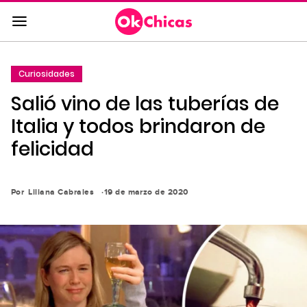
Saltar
al
contenido
principal
Curiosidades
Saltar
Salió vino de las tuberías de
a
la
Italia y todos brindaron de
navegación
felicidad
principal
Por
Liliana Cabrales
19 de marzo de 2020