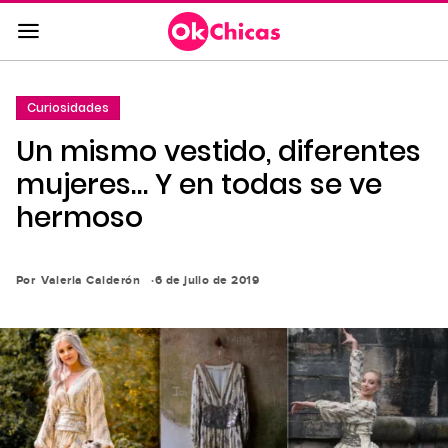
Saltar
al
contenido
principal
Curiosidades
Saltar
Un mismo vestido, diferentes
a
la
mujeres… Y en todas se ve
navegación
hermoso
principal
Por
Valeria Calderón
6 de julio de 2019