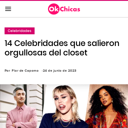
Saltar
al
contenido
principal
Celebridades
Saltar
14 Celebridades que salieron
a
la
orgullosas del closet
navegación
principal
Por
Flor de Capomo
24 de junio de 2023