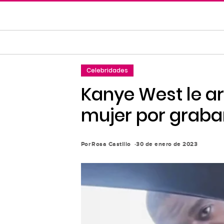
Saltar
al
contenido
principal
Saltar
Celebridades
a
la
Kanye West le ar
navegación
mujer por grabar
principal
Por
Rosa Castillo
30 de enero de 2023