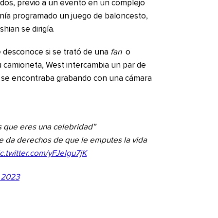
nidos, previo a un evento en un complejo
enía programado un juego de baloncesto,
hian se dirigía.
e desconoce si se trató de una
fan
o
u camioneta, West intercambia un par de
 se encontraba grabando con una cámara
 que eres una celebridad”
e da derechos de que le emputes la vida
c.twitter.com/yFJelgu7jK
 2023