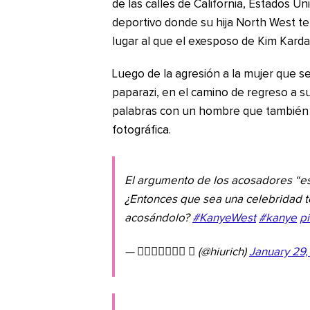
de las calles de California, Estados U
deportivo donde su hija North West t
lugar al que el exesposo de Kim Kardas
Luego de la agresión a la mujer que s
paparazi, en el camino de regreso a s
palabras con un hombre que también
fotográfica.
El argumento de los acosadores “es
¿Entonces que sea una celebridad t
acosándolo?
#KanyeWest
#kanye
pi
— 𝖧𝗂𝗎𝗋𝗂𝖼𝗁  (@hiurich)
January 29,