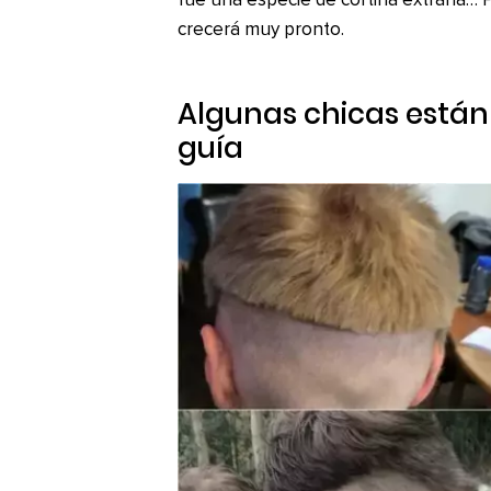
fue una especie de cortina extraña… P
crecerá muy pronto.
Algunas chicas está
guía