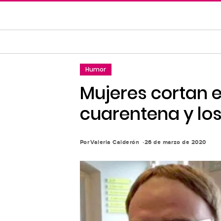
Saltar
al
contenido
principal
Saltar
Humor
a
la
Mujeres cortan e
navegación
cuarentena y los
principal
Por
Valeria Calderón
26 de marzo de 2020