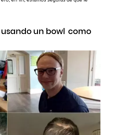
ero, en fin, estamos seguras de que le
n usando un
bowl
como