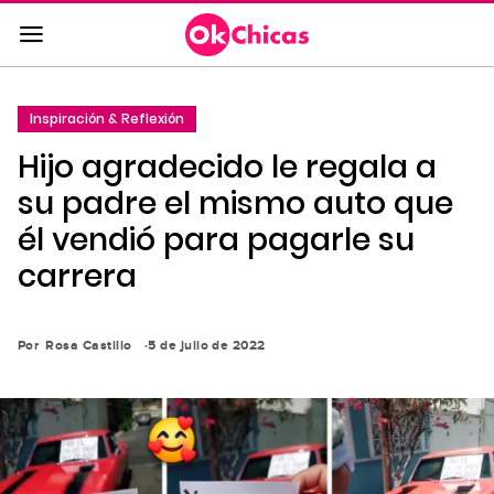
Saltar
al
contenido
principal
Inspiración & Reflexión
Saltar
Hijo agradecido le regala a
a
la
su padre el mismo auto que
navegación
él vendió para pagarle su
principal
carrera
Por
Rosa Castillo
5 de julio de 2022