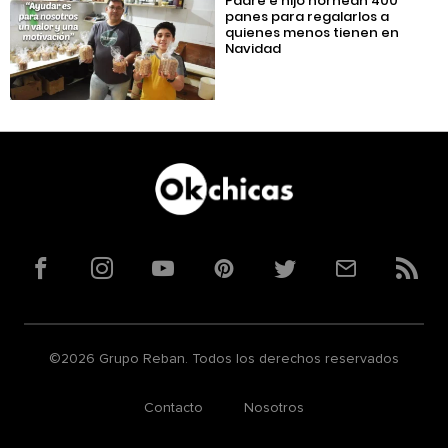
Padre e hijo hornean 400
panes para regalarlos a
quienes menos tienen en
Navidad
Facebook
Instagram
YouTube
Pinterest
Twitter
Correo
RSS
©2026 Grupo Reban. Todos los derechos reservados
Contacto
Nosotros