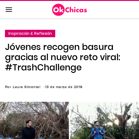
Saltar
al
contenido
principal
Inspiración & Reflexión
Saltar
Jóvenes recogen basura
a
la
gracias al nuevo reto viral:
navegación
#TrashChallenge
principal
Por
Laura Simental
13 de marzo de 2019