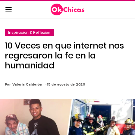
Saltar
al
contenido
principal
Inspiración & Reflexión
Saltar
10 Veces en que internet nos
a
la
regresaron la fe en la
navegación
humanidad
principal
Por
Valeria Calderón
15 de agosto de 2020