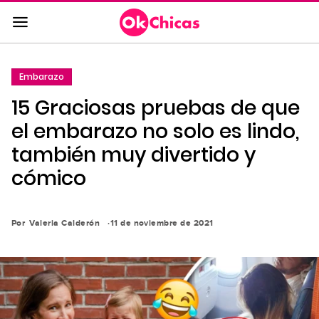
Saltar
al
contenido
principal
Embarazo
Saltar
15 Graciosas pruebas de que
a
la
el embarazo no solo es lindo,
navegación
también muy divertido y
principal
cómico
Por
Valeria Calderón
11 de noviembre de 2021