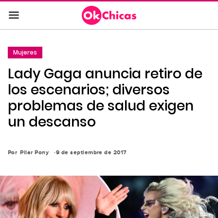
Saltar
al
contenido
principal
Mujeres
Saltar
Lady Gaga anuncia retiro de
a
la
los escenarios; diversos
navegación
problemas de salud exigen
principal
un descanso
Por
Pilar Pony
9 de septiembre de 2017