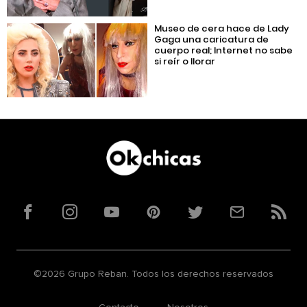
Museo de cera hace de Lady
Gaga una caricatura de
cuerpo real; Internet no sabe
si reír o llorar
Facebook
Instagram
YouTube
Pinterest
Twitter
Correo
RSS
©2026 Grupo Reban. Todos los derechos reservados