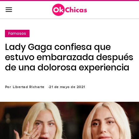
Saltar
al
contenido
principal
Famosos
Saltar
Lady Gaga confiesa que
a
la
estuvo embarazada después
navegación
de una dolorosa experiencia
principal
Por
Libertad Richarte
21 de mayo de 2021