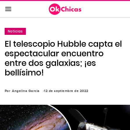
Saltar
al
contenido
principal
Noticias
Saltar
El telescopio Hubble capta el
a
la
espectacular encuentro
navegación
entre dos galaxias; ¡es
principal
bellísimo!
Por
Angelina Garcia
12 de septiembre de 2022