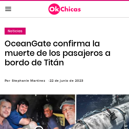
Saltar
al
contenido
principal
Noticias
Saltar
OceanGate confirma la
a
la
muerte de los pasajeros a
navegación
bordo de Titán
principal
Por
Stephanie Martínez
22 de junio de 2023