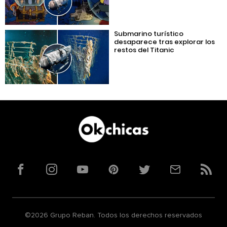
Submarino turístico
desaparece tras explorar los
restos del Titanic
Facebook
Instagram
YouTube
Pinterest
Twitter
Correo
RSS
©2026 Grupo Reban. Todos los derechos reservados