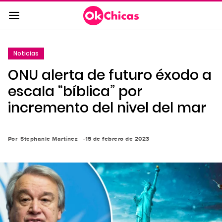
Saltar
al
contenido
principal
Noticias
Saltar
ONU alerta de futuro éxodo a
a
la
escala “bíblica” por
navegación
incremento del nivel del mar
principal
Por
Stephanie Martínez
15 de febrero de 2023