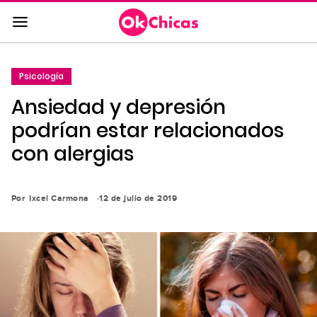
Saltar
al
contenido
principal
Psicología
Saltar
Ansiedad y depresión
a
la
podrían estar relacionados
navegación
con alergias
principal
Por
Ixcel Carmona
12 de julio de 2019