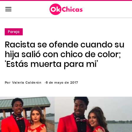
Saltar
al
contenido
principal
Pareja
Saltar
Racista se ofende cuando su
a
la
hija salió con chico de color;
navegación
‘Estás muerta para mi’
principal
Por
Valeria Calderón
6 de mayo de 2017