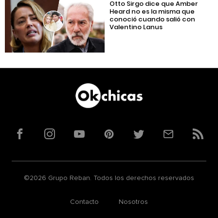
Otto Sirgo dice que Amber
Heard no es la misma que
conoció cuando salió con
Valentino Lanus
Facebook
Instagram
YouTube
Pinterest
Twitter
Correo
RSS
©2026 Grupo Reban. Todos los derechos reservados
Contacto
Nosotros