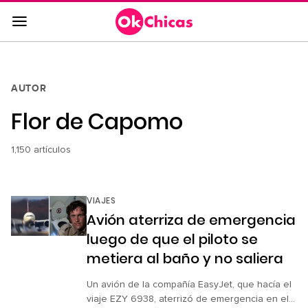
Saltar
al
contenido
principal
Saltar
AUTOR
a
Flor de Capomo
la
navegación
principal
1,150 artículos
VIAJES
Avión aterriza de emergencia
luego de que el piloto se
metiera al baño y no saliera
Un avión de la compañía EasyJet, que hacía el
viaje EZY 6938, aterrizó de emergencia en el