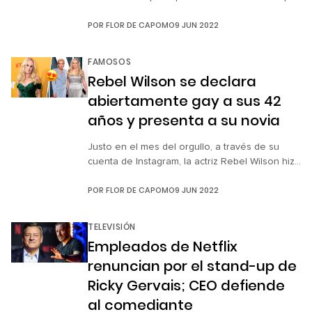
pagarle 15 millones de dólares al actor, se ha
POR
FLOR DE CAPOMO
9 JUN 2022
afirmado que la cantidad que recibirá será
menor debido a una reducción de los daños
punitivos a 350 mil dólares, que es el límite en
FAMOSOS
el estado de Virginia y […]
Rebel Wilson se declara
abiertamente gay a sus 42
años y presenta a su novia
Justo en el mes del orgullo, a través de su
cuenta de Instagram, la actriz Rebel Wilson hizo
de manera pública ante sus seguidores la
POR
FLOR DE CAPOMO
9 JUN 2022
relación que sostiene con Ramona Agruma,
declarándose gay a sus 42 años. En una
fotografía donde es más que evidente su
TELEVISIÓN
felicidad, nos presume a su novia de una
Empleados de Netflix
manera […]
renuncian por el stand-up de
Ricky Gervais; CEO defiende
al comediante