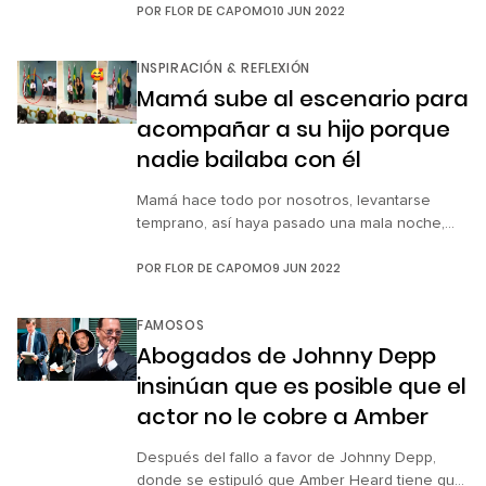
POR
FLOR DE CAPOMO
10 JUN 2022
plataforma de Netflix, en el Festival de Tribeca.
En este proyecto, JLo nos cuenta el largo
proceso que vivió en la preparación del medio
INSPIRACIÓN & REFLEXIÓN
tiempo del Super Bowl 2020 y, como
Mamá sube al escenario para
recordarán, el gran momento lo compartió […]
acompañar a su hijo porque
nadie bailaba con él
Mamá hace todo por nosotros, levantarse
temprano, así haya pasado una mala noche,
prepararnos el desayuno y llevarnos a la
POR
FLOR DE CAPOMO
9 JUN 2022
escuela con la mejor actitud posible, incluso
con evidente cansancio. Si bien ellas están
disponibles 24/7, cuando se trata de vernos
FAMOSOS
felices, son las primeras en dejarlo todo para
Abogados de Johnny Depp
lograrlo. Un ejemplo de esto son […]
insinúan que es posible que el
actor no le cobre a Amber
Después del fallo a favor de Johnny Depp,
donde se estipuló que Amber Heard tiene que