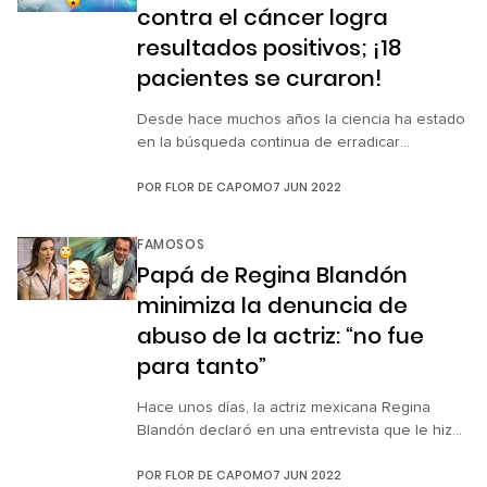
contra el cáncer logra
cantidades […]
resultados positivos; ¡18
pacientes se curaron!
Desde hace muchos años la ciencia ha estado
en la búsqueda continua de erradicar
diferentes enfermedades, una de ellas es el
POR
FLOR DE CAPOMO
7 JUN 2022
cáncer. Por desgracia, aun con los avances de
la medicina, no se ha logrado encontrar la cura
exacta sin necesidad de radioterapia,
FAMOSOS
quimioterapia o intervención quirúrgica. Hace
Papá de Regina Blandón
unos días se publicó un artículo en […]
minimiza la denuncia de
abuso de la actriz: “no fue
para tanto”
Hace unos días, la actriz mexicana Regina
Blandón declaró en una entrevista que le hizo
la conductora Isabel Lascuráin que cuando era
POR
FLOR DE CAPOMO
7 JUN 2022
niña vivió abuso por parte de un empleado de