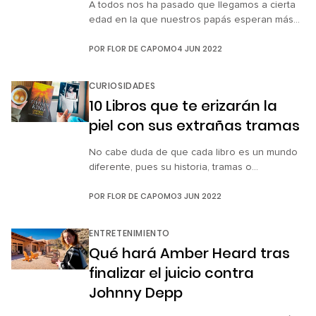
A todos nos ha pasado que llegamos a cierta
edad en la que nuestros papás esperan más
de nosotros y quieren que por fin maduremos
POR
FLOR DE CAPOMO
4 JUN 2022
o sentemos cabeza. Algunos anhelan que nos
casemos, nos mudemos de su casa y los
dejemos en paz por un buen rato, mientras
CURIOSIDADES
que otros quieren y desean ansiosos que […]
10 Libros que te erizarán la
piel con sus extrañas tramas
No cabe duda de que cada libro es un mundo
diferente, pues su historia, tramas o
personajes nos atrapan y entretienen por
POR
FLOR DE CAPOMO
3 JUN 2022
horas, transportándonos a lugares lejanos, con
magia o simplemente a un nuevo escenario en
cierta era de la humanidad. Además, están
ENTRETENIMIENTO
aquellos que nos enseñan algo nuevo, que
Qué hará Amber Heard tras
nos platican acerca de sucesos […]
finalizar el juicio contra
Johnny Depp