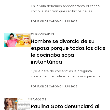
En la vida debemos apreciar tanto el cariño
como la atención que recibimos de las
personas y, sobre todo, ser agradecidos. Con
POR
FLOR DE CAPOMO
11 JUN 2022
un simple gesto de afecto podemos hacerlo.
Sin embargo, en la era digital y el tiempo de las
redes sociales está muy de moda exponer en
CURIOSIDADES
video aquello que los demás hicieron por […]
Hombre se divorcia de su
esposa porque todos los días
le cocinaba sopa
instantánea
“¿Qué haré de comer?” es la pregunta
constante que toda ama de casa o persona
independiente se hace y por más que le
POR
FLOR DE CAPOMO
11 JUN 2022
busquemos luego vienen los bloqueos
creativos. ¿Apoco no? Nos vamos por las
respuestas fáciles como comprar pollito
FAMOSOS
rostizado o ir corriendo a la tiendita por una
Paulina Goto denunciará al
sopa instantánea. Bueno, de vez en […]