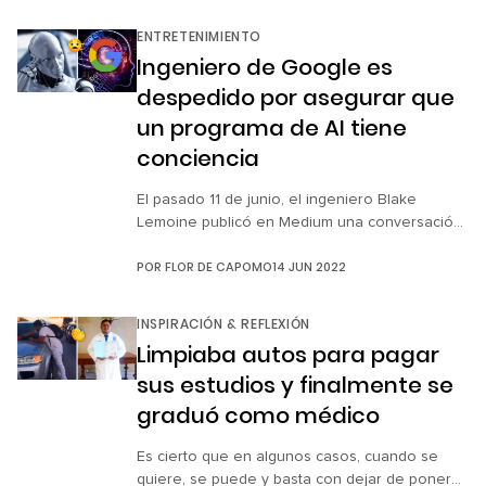
el icónico vestido de Marilyn Monroe en
exhibición en el museo Ripley’s Believe It or
ENTRETENIMIENTO
Not! y donde se puede apreciar que la pieza
Ingeniero de Google es
sufrió estragos en su […]
despedido por asegurar que
un programa de AI tiene
conciencia
El pasado 11 de junio, el ingeniero Blake
Lemoine publicó en Medium una conversación
que dice haber tenido con la herramienta de
POR
FLOR DE CAPOMO
14 JUN 2022
inteligencia artificial (IA), el chatbot que
programó, llamado LaMDA (por sus iniciales en
inglés Languge Model for Dialogue
INSPIRACIÓN & REFLEXIÓN
Applications). El programador asegura haber
Limpiaba autos para pagar
conversado con él y que tiene una
sus estudios y finalmente se
personalidad que equivale […]
graduó como médico
Es cierto que en algunos casos, cuando se
quiere, se puede y basta con dejar de poner