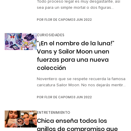
Todo proceso legal es muy desgastante, así
sea para un simple mortal o dos figuras
públicas como Johnny Depp y Amber Heard.
POR
FLOR DE CAPOMO
3 JUN 2022
Debido al juicio de más de seis semanas que
enfrentaron, es justo que ambos actores
tomen un descanso, desde luego, por
CURIOSIDADES
separado. Recientemente, una fuente cercana
“¡En el nombre de la luna!”
a Heard dio a conocer cuáles son […]
Vans y Sailor Moon unen
fuerzas para una nueva
colección
Noventero que se respete recuerda la famosa
caricatura Sailor Moon. No nos dejarás mentir
que siempre que piensas en tu infancia o
POR
FLOR DE CAPOMO
3 JUN 2022
adolescencia se te vienen a la mente las
tardes cuando veías de reojo algún episodio al
hacer la tarea. Además, estamos seguras de
ENTRETENIMIENTO
que hasta te aprendiste la canción de intro. Si
Chica enseña todos los
fuiste […]
anillos de compromiso que