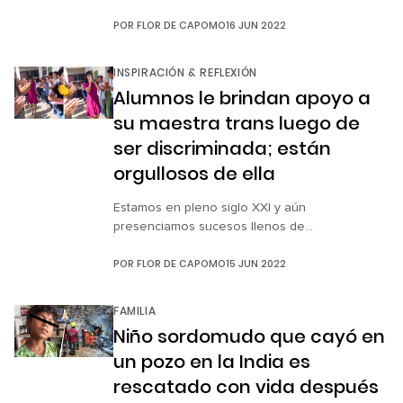
aeropuerto de Edimburgo, Escocia, luego de
POR
FLOR DE CAPOMO
16 JUN 2022
que el piloto de la nave se sintiera indispuesto,
se metiera al baño y ya no pudiera continuar
con el vuelo. El pasado 12 de junio por la
INSPIRACIÓN & REFLEXIÓN
madrugada, la aeronave despegó […]
Alumnos le brindan apoyo a
su maestra trans luego de
ser discriminada; están
orgullosos de ella
Estamos en pleno siglo XXI y aún
presenciamos sucesos llenos de
discriminación e indolencia ante los demás. Es
POR
FLOR DE CAPOMO
15 JUN 2022
triste y difícil saber que no se vive en la
libertad de ser porque de lejos y cerca hay
ojos dispuestos a juzgar, etiquetar y
FAMILIA
menospreciar lo que no les incumbe. Sin
Niño sordomudo que cayó en
embargo, todavía hay personas que […]
un pozo en la India es
rescatado con vida después