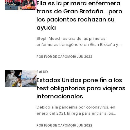
Ella es la primera enfermera
estreno de Lightyear […]
trans de Gran Bretaña… pero
los pacientes rechazan su
ayuda
Steph Meech es una de las primeras
enfermeras transgénero en Gran Bretaña y,
según dijo para Daily Mail, desde hace 20 años
POR
FLOR DE CAPOMO
10 JUN 2022
no ha dejado de sufrir maltrato por parte de
sus pacientes. Steph dijo que desde que se
declaró transgénero, ha padecido abuso físico
SALUD
y verbal. Además, declaró que algunos
Estados Unidos pone fin a los
pacientes que van a […]
test obligatorios para viajeros
internacionales
Debido a la pandemia por coronavirus, en
enero del 2021, la regla para entrar a los
Estados Unidos era presentar una prueba
POR
FLOR DE CAPOMO
10 JUN 2022
negativa covid-19, sin importar de qué país los