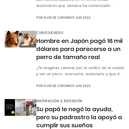
anunciaron que Jamaica ha comenzado
formalmente su separación de la monarquía
POR
FLOR DE CAPOMO
11 JUN 2022
británica. Esto significa que la reina Isabel II
será destituida como jefa de estado de la
nación isleña. La dirigente del Ministerio de
CURIOSIDADES
Asuntos Legales y Constitucionales del país,
Hombre en Japón pagó 16 mil
Marlene Malahoo Forte, anunció al parlamento
dólares para parecerse a un
de Kingston […]
perro de tamaño real
¿Te imaginas caminar por el centro de la ciudad
y ver un perro, acercarse, acariciarlo y que de
pronto te diga “hola” o “buenas tardes”? Esto
POR
FLOR DE CAPOMO
11 JUN 2022
tal vez nos pasaría si viviéramos en Japón y
nos topáramos en la calle a Toco, el más
grande amante de los perros, pues estuvo
INSPIRACIÓN & REFLEXIÓN
dispuesto a gastar más […]
Su papá le negó la ayuda,
pero su padrastro la apoyó a
cumplir sus sueños