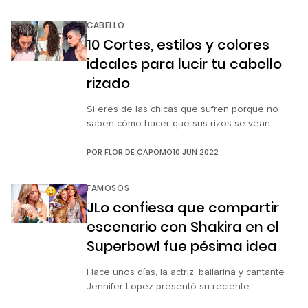
visitabas. Sin embargo, recientemente, la
CNN dio la primicia de que esta norma
CABELLO
desaparecerá en los próximos días del mes de
10 Cortes, estilos y colores
junio. El gobierno de los […]
ideales para lucir tu cabello
rizado
Si eres de las chicas que sufren porque no
saben cómo hacer que sus rizos se vean
como los de las modelos de revistas o como el
POR
FLOR DE CAPOMO
10 JUN 2022
cabello de las actrices en los comerciales y
solo crees que tu melena se verá bien si es
muy larga o está en una coleta, te traemos 10
FAMOSOS
[…]
JLo confiesa que compartir
escenario con Shakira en el
Superbowl fue pésima idea
Hace unos días, la actriz, bailarina y cantante
Jennifer Lopez presentó su reciente
documental Halftime, producido por la