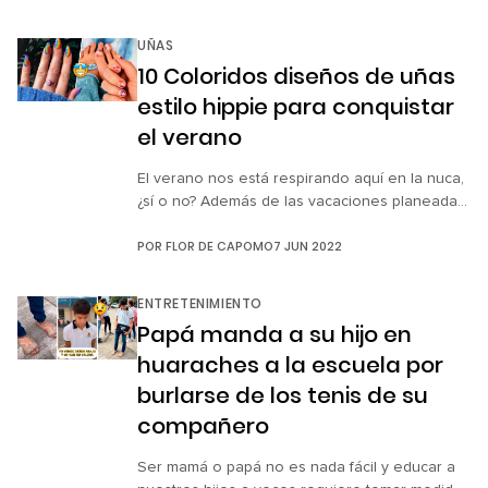
su casa. La actriz afirmó que por las noches,
este entraba a su dormitorio y aunque no hubo
UÑAS
una violación como tal, sí hubo […]
10 Coloridos diseños de uñas
estilo hippie para conquistar
el verano
El verano nos está respirando aquí en la nuca,
¿sí o no? Además de las vacaciones planeadas,
hay que pensar nuestro look de pies a cabeza
POR
FLOR DE CAPOMO
7 JUN 2022
para andar coquetas en la temporada, la
favorita de muchas de nosotras. Por ello los
expertos aseguran que en esta ocasión, las
ENTRETENIMIENTO
uñas tie dye son lo más chic […]
Papá manda a su hijo en
huaraches a la escuela por
burlarse de los tenis de su
compañero
Ser mamá o papá no es nada fácil y educar a