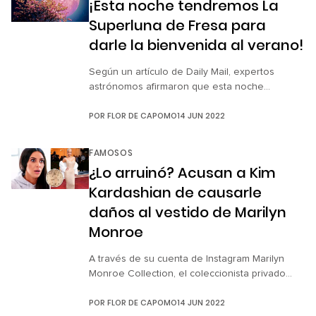
¡Esta noche tendremos La
programa El […]
Superluna de Fresa para
darle la bienvenida al verano!
Según un artículo de Daily Mail, expertos
astrónomos afirmaron que esta noche
tendremos ¡la superluna de fresa! y será visible
POR
FLOR DE CAPOMO
14 JUN 2022
en todo México. Esta luna coincide con el fin
de la primavera y el inicio del verano, por lo
que tendrá más fuerza, se verá más grande y
FAMOSOS
brillante. Este fenómeno adopta ese nombre
¿Lo arruinó? Acusan a Kim
por […]
Kardashian de causarle
daños al vestido de Marilyn
Monroe
A través de su cuenta de Instagram Marilyn
Monroe Collection, el coleccionista privado
Scott Fortner ha difundido algunas imágenes
POR
FLOR DE CAPOMO
14 JUN 2022
que le fueron enviadas por un visitante que vio