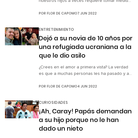
nuestros hijos a veces requiere tomar medidas
que quizá no hubiéramos imaginado. Cuando
POR
FLOR DE CAPOMO
7 JUN 2022
entran a la adolescencia, todo se torna más
complicado y hacerles entender que los
valores deben permanecer siempre es muy
ENTRETENIMIENTO
importante. Para muestra de ello, un usuario de
Dejó a su novia de 10 años por
TikTok compartió el […]
una refugiada ucraniana a la
que le dio asilo
¿Crees en el amor a primera vista? La verdad
es que a muchas personas les ha pasado y a
veces en el lugar menos esperado, como en
POR
FLOR DE CAPOMO
4 JUN 2022
el caso del británico Tony Garnett, de 29 años,
y su refugiada ucraniana Sofía Karkadym, de
22. Todo comenzó cuando, de buena fe y
CURIOSIDADES
voluntad, Tony y su […]
¡Ah, Caray! Papás demandan
a su hijo porque no le han
dado un nieto