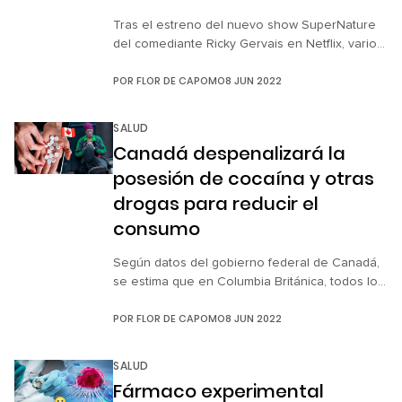
Tras el estreno del nuevo show SuperNature
del comediante Ricky Gervais en Netflix, varios
de los empleados de la plataforma de
POR
FLOR DE CAPOMO
8 JUN 2022
streaming mostraron su descontento por los
temas que aborda el especial y el tipo de
humor que maneja. Después de expresar su
SALUD
inconformidad, renunciaron a su puesto y el
Canadá despenalizará la
CEO de Netflix salió a […]
posesión de cocaína y otras
drogas para reducir el
consumo
Según datos del gobierno federal de Canadá,
se estima que en Columbia Británica, todos los
días mueren seis personas por intoxicaciones
POR
FLOR DE CAPOMO
8 JUN 2022
relacionadas con opioides. Por esta razón se
ha pensado en una prerrogativa para reducir o
erradicar el consumo de estupefacientes. El
SALUD
pasado 31 de mayo, Canadá anunció que
Fármaco experimental
despenalizará la posesión de pequeñas