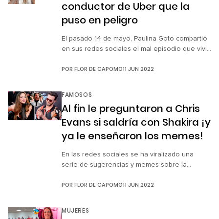
conductor de Uber que la
puso en peligro
El pasado 14 de mayo, Paulina Goto compartió
en sus redes sociales el mal episodio que vivió
con un conductor de Uber. Todo comenzó
POR
FLOR DE CAPOMO
11 JUN 2022
cuando al llegar al coche, ella bajó la ventanilla
y el chofer, desde los controles frontales,
subió todas las ventanas y las aseguró. Esto
FAMOSOS
alarmó a la actriz y entonces le […]
Al fin le preguntaron a Chris
Evans si saldría con Shakira ¡y
ya le enseñaron los memes!
En las redes sociales se ha viralizado una
serie de sugerencias y memes sobre la
posibilidad de que Shakira podría salir con
POR
FLOR DE CAPOMO
11 JUN 2022
Henry Cavill o Chris Evans ahora que está
soltera. Debido al revuelo que esta teoría
causó, una reportera del programa Primer
MUJERES
Impacto no quiso perder la oportunidad y en el