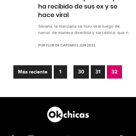
ha recibido de sus ex y se
hace viral
Silvana, la marciana se hizo viral luego de
narrar, de manera divertida y sarcástica, que no
solo ha rechazado cuatro propuestas de
POR
FLOR DE CAPOMO
2 JUN 2022
matrimonio, sino que además ¡se ha quedado
con los anillos de compromiso! Según su story
time, de sus experiencias, la historia más triste,
fue la que vivió con su exnovio Villa, un chico
Más reciente
1
30
31
32
[…]
…