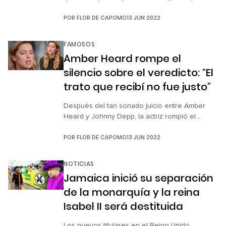
pretextos y autosabotearnos y empezar a
POR
FLOR DE CAPOMO
13 JUN 2022
cumplir nuestras metas. Por más difícil que esto
nos parezca, siempre hay una alternativa para
lograr nuestros sueños. Un ejemplo de ello es
FAMOSOS
el joven César Caballero, un muchacho
Amber Heard rompe el
tamaulipeco que a […]
silencio sobre el veredicto: “El
trato que recibí no fue justo”
Después del tan sonado juicio entre Amber
Heard y Johnny Depp, la actriz rompió el
silencio y dio su primera entrevista para
POR
FLOR DE CAPOMO
13 JUN 2022
Savannah Guthrie de NBC News. En la
conversación que sostuvo con la
comunicadora, la protagonista de Rendirse
NOTICIAS
Jamás mencionó que no culpa al jurado del
Jamaica inició su separación
veredicto, pues este fue razonable por el
de la monarquía y la reina
cariño […]
Isabel II será destituida
Los nuevos titulares en el Reino Unido