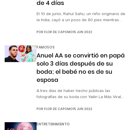
de 4 días
El 10 de junio, Rahul Sahu, un niño originario de
la India, cayó a un pozo de 80 pies mientras
jugaba en el patio de su casa, en el estado
POR
FLOR DE CAPOMO
15 JUN 2022
central de Chhattisgarh, y quedó atrapado ahí
junto a una rana y una serpiente durante
cuatro días. El pequeño tiene 10 años y es
FAMOSOS
sordomudo, […]
Anuel AA se convirtió en papá
solo 3 días después de su
boda; el bebé no es de su
esposa
A tres días de haber hecho públicas las
fotografías de su boda con Yailin La Más Viral,
la modelo colombiana Melissa Vallecilla
POR
FLOR DE CAPOMO
15 JUN 2022
compartió en su cuenta de Instagram que ya
nació la hija que aseguró que es del rapero
Anuel AA. Como recordarán, aquí les contamos
ENTRETENIMIENTO
que, según una investigación que hizo el