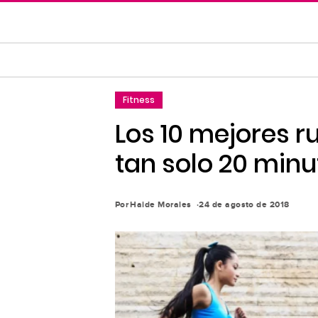
Saltar
al
contenido
principal
Saltar
Fitness
a
la
Los 10 mejores 
navegación
tan solo 20 minu
principal
Por
Haide Morales
24 de agosto de 2018