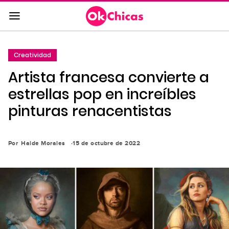
Saltar
al
contenido
principal
Creatividad
Saltar
Artista francesa convierte a
a
la
estrellas pop en increíbles
navegación
pinturas renacentistas
principal
Por
Haide Morales
15 de octubre de 2022