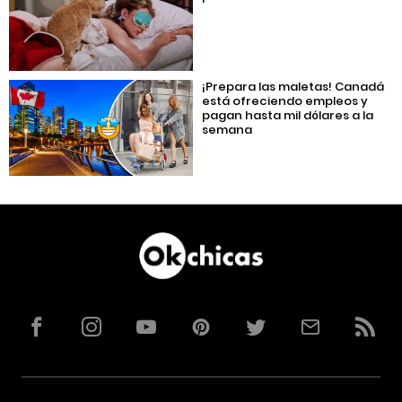
¡Prepara las maletas! Canadá
está ofreciendo empleos y
pagan hasta mil dólares a la
semana
Facebook
Instagram
YouTube
Pinterest
Twitter
Correo
RSS