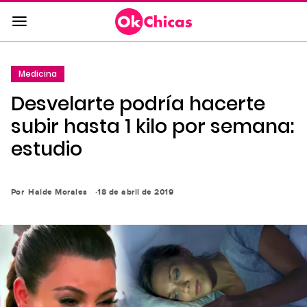
Saltar
al
contenido
principal
Medicina
Saltar
Desvelarte podría hacerte
a
la
subir hasta 1 kilo por semana:
navegación
estudio
principal
Por
Haide Morales
18 de abril de 2019