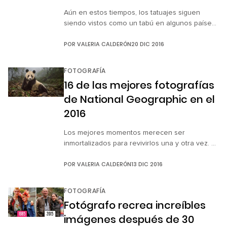
Aún en estos tiempos, los tatuajes siguen
siendo vistos como un tabú en algunos países.
Muchas personas, incluyendo madres,
POR
VALERIA CALDERÓN
20 DIC 2016
emiten juicios sobre las capacidades
profesionales e incluso de carácter,
simplemente porque se basan en las
FOTOGRAFÍA
apariencias, y eso es lamentable. Tenemos
16 de las mejores fotografías
que aceptar que las mujeres con tatuajes,
de National Geographic en el
cabello de colores y piercings, en realidad no
son diferentes […]
2016
Los mejores momentos merecen ser
inmortalizados para revivirlos una y otra vez. Es
por eso que National Geographic realizó una
POR
VALERIA CALDERÓN
13 DIC 2016
recopilación de las mejores imágenes
capturadas a lo largo del año, y en esta
edición presentó una galería con 52
FOTOGRAFÍA
instantáneas realizadas por fotógrafos
Fotógrafo recrea increíbles
alrededor del mundo. Curadas por 91
imágenes después de 30
profesionales y elegidas entre más de 2