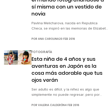
sí misma con un vestido de
novia
Pavlina Melicharova, nacida en Republica
Checa, se inspiró en las memorias de Elizabeth
Gilbert en Comer, Rezar, Amar cuando decidió
POR
ANA CAROLINA
20 FEB 2016
dejar un matrimonio que la estaba haciendo
sentir infeliz después de dos años y medio de
intentarlo con su ex pareja. Así que dejó
FOTOGRAFÍA
absolumente todo en Republica Checa y se
Esta niña de 4 años y sus
lanzó a la aventura […]
aventuras en Japón es la
cosa más adorable que tus
ojos verán
Ser adulto es difícil, y la niñez es algo que
simplemente no puede regresar; pero por
suerte, algunos podemos volver atrás cuando
POR
VALERIA CALDERÓN
4 FEB 2016
miramos algunas fotografías. Es por eso que
el fotógrafo Kotori Kawashima captó las