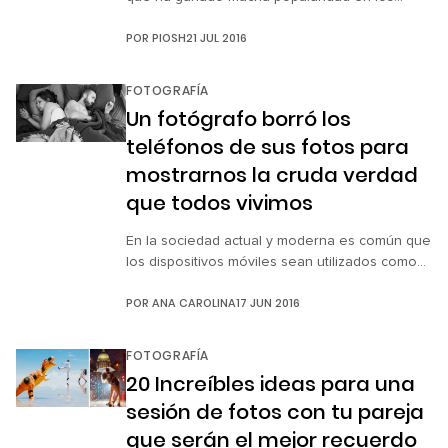
últimos años porque es simplemente
POR
PIOSH
21 JUL 2016
asombroso atestiguar el momento preciso en
el que se da el milagro de la vida. Para Lisa
Robinson no hay mejor forma de explicar el
FOTOGRAFÍA
mundo que a través de imágenes. Por eso, no
Un fotógrafo borró los
es de […]
teléfonos de sus fotos para
mostrarnos la cruda verdad
que todos vivimos
En la sociedad actual y moderna es común que
los dispositivos móviles sean utilizados como
instrumento de comunicación para estar cerca
POR
ANA CAROLINA
17 JUN 2016
de nuestros seres más queridos; sin embargo,
paradójicamente entre más tiempo pasamos
conectados al aparato, más nos distanciamos
FOTOGRAFÍA
de los seres que nos rodean en tiempo real.
20 Increíbles ideas para una
¿Pero qué pasaría si tuviéramos el mismo
sesión de fotos con tu pareja
desinterés […]
que serán el mejor recuerdo