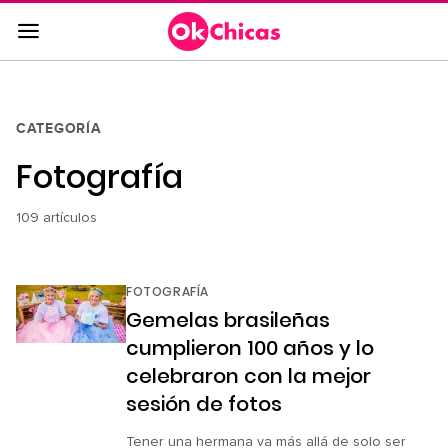
Saltar
al
contenido
principal
Saltar
CATEGORÍA
a
Fotografía
la
navegación
principal
109 artículos
FOTOGRAFÍA
Gemelas brasileñas
cumplieron 100 años y lo
celebraron con la mejor
sesión de fotos
Tener una hermana va más allá de solo ser