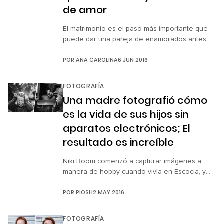
de amor
El matrimonio es el paso más importante que
puede dar una pareja de enamorados antes
de decidir formar una familia. Esa etapa de
POR
ANA CAROLINA
6 JUN 2016
recién casados está llena de amor e intimidad
y sólo los más enamorados podrán entenderla.
Es por eso que cuando un hombre decide
FOTOGRAFÍA
arrodillarse ante una mujer para pedir su mano
Una madre fotografió cómo
en matrimonio, nada […]
es la vida de sus hijos sin
aparatos electrónicos; El
resultado es increíble
Niki Boom comenzó a capturar imágenes a
manera de hobby cuando vivía en Escocia, y
fue hasta que regresó a su país natal que
POR
PIOSH
2 MAY 2016
retomó su afición y encontró su gran pasión.
Además, es una madre que ha querido
procurar a sus hijos una infancia que podría
FOTOGRAFÍA