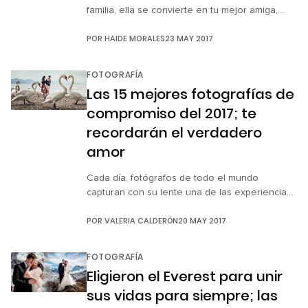
familia, ella se convierte en tu mejor amiga,
comparten experiencias, pláticas y aventuras,
POR
HAIDE MORALES
23 MAY 2017
aunque algunas veces terminen discutiendo
por pequeñeces sin razón. Ahora imagina vivir
estas experiencias durante 100 años como las
FOTOGRAFÍA
gemelas Paulina Pignaton Pandolfi y María
Las 15 mejores fotografías de
Pignaton Pontini. Las hermanas nacieron en
compromiso del 2017; te
Ibiracu, Brasil el 24 […]
recordarán el verdadero
amor
Cada día, fotógrafos de todo el mundo
capturan con su lente una de las experiencias
más hermosas para cualquier chica: el día de
POR
VALERIA CALDERÓN
20 MAY 2017
su compromiso. Gracias a esta idea, el sitio
Junebug Weddings ha hecho una compilación
con las mejores fotos de compromisos del
FOTOGRAFÍA
2017. Esta colección fue elegida por la calidad,
Eligieron el Everest para unir
belleza, excelencia, técnica y personalidad […]
sus vidas para siempre; las