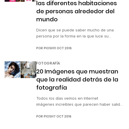
las diferentes habitaciones
de personas alrededor del
mundo
Dicen que se puede saber mucho de una
persona por la forma en la que luce su
habitación. Si lo anterior es cierto, entonces
POR
PIOSH
11 OCT 2016
John Thackwray nos da la oportunidad de
conocer a 30 personas alrededor del mundo a
través de My room project. Desde el 2010,
FOTOGRAFÍA
Thackwray ha fotografiado a jóvenes de todo
20 Imágenes que muestran
el […]
que la realidad detrás de la
fotografía
Todos los días vemos en Internet
imágenes increíbles que parecen haber salido
de un cuento de hadas, o paisajes cuya
POR
PIOSH
7 OCT 2016
perfección nos hace soñar. Y es que detrás de
cada fotografía espectacular hay un largo
proceso de preparación en el que nada se