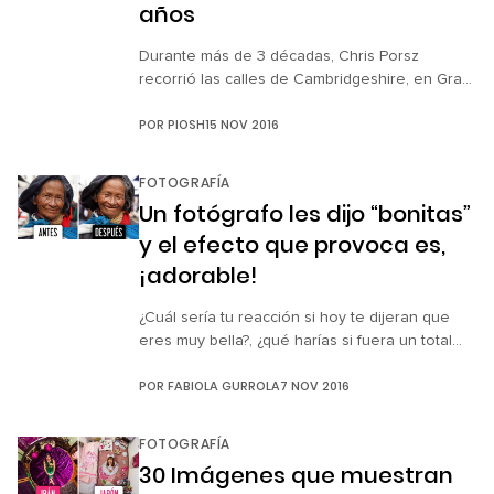
millones de fotografías, muestra […]
años
Durante más de 3 décadas, Chris Porsz
recorrió las calles de Cambridgeshire, en Gran
Bretaña, y capturó cientos de imágenes en las
POR
PIOSH
15 NOV 2016
que aparecían todo tipo de personajes en el
entorno cotidiano de la ciudad. Paramédico de
profesión, Porsz siempre fue un aficionado a la
FOTOGRAFÍA
fotografía, aunque años más tarde la dejó. Casi
Un fotógrafo les dijo “bonitas”
40 años […]
y el efecto que provoca es,
¡adorable!
¿Cuál sería tu reacción si hoy te dijeran que
eres muy bella?, ¿qué harías si fuera un total
desconocido y además, llevara una cámara al
POR
FABIOLA GURROLA
7 NOV 2016
cuello? Todos somos bellos de muchas formas,
pero quizá no esperamos escuchar estas
‘palabras mágicas’ todo el tiempo, y lo más
FOTOGRAFÍA
seguro es que nos tome por sorpresa, como
30 Imágenes que muestran
les pasó a estas mujeres retratadas […]