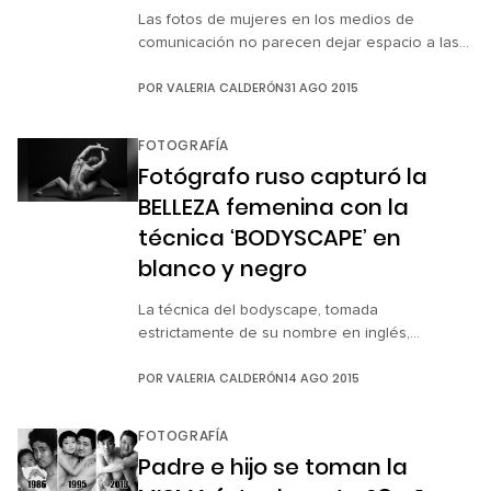
Las fotos de mujeres en los medios de
comunicación no parecen dejar espacio a las
mujeres reales, que muestran sus cuerpos sin
POR
VALERIA CALDERÓN
31 AGO 2015
retoques. Pero la fotógrafa Jade Beall ha
creado un contrapeso saludable al fotografiar
los cuerpos de madres que, a pesar de la piel
FOTOGRAFÍA
flácida y las estrías que deja el embarazo, son
Fotógrafo ruso capturó la
bellos. […]
BELLEZA femenina con la
técnica ‘BODYSCAPE’ en
blanco y negro
La técnica del bodyscape, tomada
estrictamente de su nombre en inglés,
supondría encontrar ‘paisajes corporales’ a
POR
VALERIA CALDERÓN
14 AGO 2015
través de la figura humana. En este caso, se
trata de un estilo artístico empleado por el
fotógrafo ruso Anton Belovodchenko para
FOTOGRAFÍA
crear increíbles imágenes con las siluetas de
Padre e hijo se toman la
mujeres desnudas, que parecen sugerentes