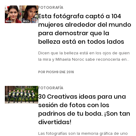
aventuras de una pequeña de 4 años de edad
FOTOGRAFÍA
después de pasar tiempo con la hija de un
Esta fotógrafa captó a 104
amigo en un pueblo […]
mujeres alrededor del mundo
para demostrar que la
belleza está en todos lados
Dicen que la belleza está en los ojos de quien
la mira y Mihaela Noroc sabe reconocerla en
cualquier lugar. Esta fotógrafa rumana un día
POR
PIOSH
9 ENE 2016
decidió recorrer más de 45 países retratando
los rostros de mujeres en cada lugar,
demostrando que la belleza se encuentra en
FOTOGRAFÍA
la diversidad y que en las diferencias se
30 Creativas ideas para una
encuentra el toque […]
sesión de fotos con los
padrinos de tu boda. ¡Son tan
divertidas!
Las fotografías son la memoria gráfica de uno