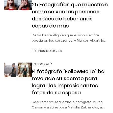
parecer poco convencional para algunos: en
25 Fotografías que muestran
el entorno libre […]
como se ven las personas
después de beber unas
copas de más
Decía Dante Alighieri que el vino siembra
poesía en los corazones, y Marcos Alberti lo
ha comprobado. “La primera copa de vino es
POR
PIOSH
9 ABR 2016
sobre la comida, la segunda sobre el amor y la
tercera sobre el caos”, dice el fotógrafo
brasileño, quien captó a sus amigos en lo que
FOTOGRAFÍA
inició como un juego de madrugada y […]
El fotógrafo “FollowMeTo” ha
revelado su secreto para
lograr las impresionantes
fotos de su esposa
Seguramente recuerdas al fotógrafo Murad
Osman y a su esposa Natialia Zakharova, a
quien hizo famosa en Instagram por el hashtag