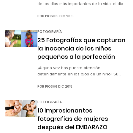
de los días más importantes de tu vida: el día
de tu boda. Al ser un elemento fundamental de
POR
PIOSH
15 DIC 2015
esta celebración, pones especial atención en
la elección del fotógrafo y las locaciones para
que todo salga perfecto. Después de la sesión
FOTOGRAFÍA
‘oficial’ en las poses tradicionales, es […]
25 Fotografías que capturan
la inocencia de los niños
pequeños a la perfección
¿Alguna vez has puesto atención
detenidamente en los ojos de un niño? Su
mirada refleja confianza, curiosidad y alegría.
POR
PIOSH
6 DIC 2015
Los niños representan la pureza de lo que
alguna vez todos fuimos, y uno de los rasgos
más bellos se da porque tienen algo que la
FOTOGRAFÍA
mayoría de los adultos no recordamos tener: la
10 Impresionantes
inocencia. Los […]
fotografías de mujeres
después del EMBARAZO