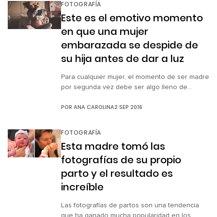
FOTOGRAFÍA
deja al azar, y que no siempre tiene que ver
Este es el emotivo momento
con la manipulación […]
en que una mujer
embarazada se despide de
su hija antes de dar a luz
Para cualquier mujer, el momento de ser madre
por segunda vez debe ser algo lleno de
emoción y mucha nostalgia. Es por ello que la
POR
ANA CAROLINA
2 SEP 2016
fotógrafa estadounidense Laura Paulescu
capturó ese preciso segundo del último adiós
entre una madre a punto de dar a luz a su
FOTOGRAFÍA
segundo hijo y su pequeña hija mientras la
Esta madre tomó las
abraza sobre su […]
fotografías de su propio
parto y el resultado es
increíble
Las fotografías de partos son una tendencia
que ha ganado mucha popularidad en los