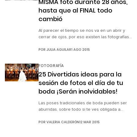
MISMA foto durante 28 años,
esculturas. Belovodchenko ya había tenido la
experiencia de […]
hasta que al FINAL todo
cambió
Al parecer el tiempo se nos va en un abrir y
cerrar de ojos, por eso existen las fotografías,
para capturar un instante que con el tiempo
POR
JULIA AGUILAR
1 AGO 2015
podremos revivir a través de nuestros
recuerdos. Esta es la conmovedora serie de
fotografías de un padre y su hijo, tomadas en
FOTOGRAFÍA
un periodo de 28 años. El cambio es […]
25 Divertidas ideas para la
sesión de fotos el día de tu
boda ¡Serán inolvidables!
Las poses tradicionales de boda pueden ser
aburridas, sobre todo si te ves obligada a
mantener una sonrisa forzada mientras
POR
VALERIA CALDERÓN
12 MAR 2015
concluye la sesión de fotografías. Seguro que
preferirías que tu personalidad brillara el día de
tu boda como hicieron estas parejas, que