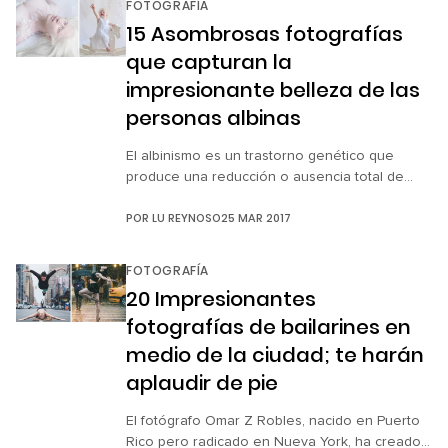
FOTOGRAFÍA
en el transcurso de la historia han existido
15 Asombrosas fotografías
mujeres increíbles, que gracias a su bondad,
que capturan la
valentía y […]
impresionante belleza de las
personas albinas
El albinismo es un trastorno genético que
produce una reducción o ausencia total de
pigmento en la piel, el cabello y los
POR
LU REYNOSO
25 MAR 2017
ojos. Aunque pueden presentar problemas
serios de visión y su piel blanca exige que
se protejan de la luz solar para evitar
FOTOGRAFÍA
quemaduras o desarrollar algún tipo de cáncer
20 Impresionantes
de piel, las personas albinas generalmente […]
fotografías de bailarines en
medio de la ciudad; te harán
aplaudir de pie
El fotógrafo Omar Z Robles, nacido en Puerto
Rico pero radicado en Nueva York, ha creado