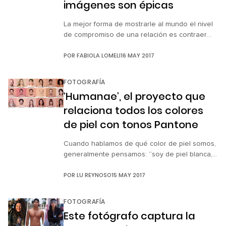
imágenes son épicas
La mejor forma de mostrarle al mundo el nivel
de compromiso de una relación es contraer
matrimonio, por eso muchos gastan una
POR
FABIOLA LOMELI
16 MAY 2017
fortuna en ceremonias lujosas o en escenarios
paradisíacos, con tal de perpetuar ese mágico
momento. En el caso de Ashley Schmeider y
FOTOGRAFÍA
James Sisson, de California, Estados Unidos,
‘Humanae’, el proyecto que
dejaron atrás las típicas cenas con la […]
relaciona todos los colores
de piel con tonos Pantone
Cuando hablamos de qué color de piel somos,
generalmente pensamos: “soy de piel blanca,
morena, etcétera…”, pero la realidad es que
POR
LU REYNOSO
15 MAY 2017
todos tenemos un color de piel tan exacto
como la guía cromática de Pantone. Por eso, la
fotógrafa brasileña Angélica Dass decidió
FOTOGRAFÍA
iniciar el proyecto Humanae, en el que
Este fotógrafo captura la
pretende hacer inventario de los tonos de […]