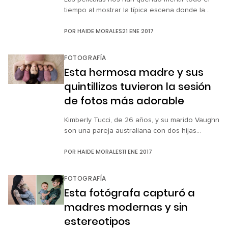
tiempo al mostrar la típica escena donde la
chica despierta de su dulce sueño con un
POR
HAIDE MORALES
21 ENE 2017
peinado, maquillaje y ropa perfecta. En serio,
¿nos quieren ver la cara? Porque seamos
honestas, se necesita de tiempo, esfuerzo, y
FOTOGRAFÍA
maquillaje para que las mujeres podamos
Esta hermosa madre y sus
vernos tan bien como […]
quintillizos tuvieron la sesión
de fotos más adorable
Kimberly Tucci, de 26 años, y su marido Vaughn
son una pareja australiana con dos hijas
menores a los 5 años. Llevaban un año
POR
HAIDE MORALES
11 ENE 2017
intentando tener un hijo varón y lo lograron,
pero no de la forma en que ellos esperaban,
ya que la sorpresa llegó… ¡multiplicada por 5!
FOTOGRAFÍA
Kim sufrió náuseas, dolores en articulaciones,
Esta fotógrafa capturó a
comezón, insomnio […]
madres modernas y sin
estereotipos