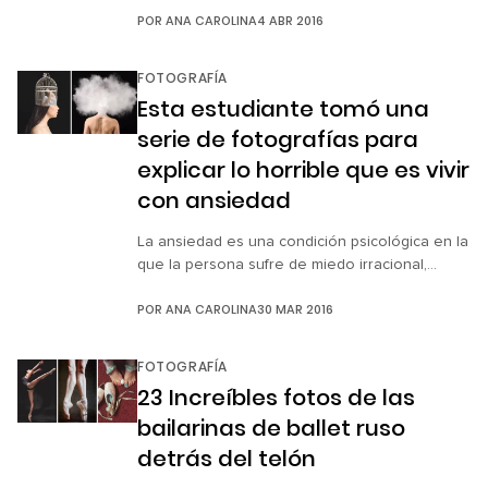
POR
ANA CAROLINA
4 ABR 2016
#FollowMeTo en 2013, donde el ruso Murad
Osman tomó hermosas fotos guiado por su
entonces novia. Pero esta vez la famosa
FOTOGRAFÍA
pareja de recién casados decidió mostrar
Esta estudiante tomó una
cómo lograron estas impresionantes
serie de fotografías para
fotografías y sus hermosos […]
explicar lo horrible que es vivir
con ansiedad
La ansiedad es una condición psicológica en la
que la persona sufre de miedo irracional,
insomnio, distracción, sentimientos puros de
POR
ANA CAROLINA
30 MAR 2016
confusión y desánimo, entre otros síntomas. Y
fue por esta misma condición mental que Katie
Joy Crawford, de 23 años y estudiante de
FOTOGRAFÍA
fotografía, realizó para su tesis una
23 Increíbles fotos de las
escalofriante pero muy acertada serie de
bailarinas de ballet ruso
fotografías […]
detrás del telón