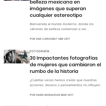
belleza mexicana en
imágenes que superan
cualquier estereotipo
Bienvenida al mundo moderno, donde los
cánones de belleza comienzan a ser
derrumbados por nuevas formas de pensar en
POR
ANA CAROLINA
7 ABR 2017
las que ya no existe espacio para un solo
prototipo de perfección. Por esto, más de un
artista, en museos o en Internet nos han
FOTOGRAFÍA
regalado con su trabajo las diferencias entre
30 Impactantes fotografías
los estereotipos y el folclor de […]
de mujeres que cambiaron el
rumbo de la historia
¿Cuántas veces hemos creído que nuestras
acciones, deseos o pensamientos no influyen
en el curso del mundo? Sin embargo, cada una
POR
HAIDE MORALES
26 MAR 2017
de ellas, por muy pequeña que sea, puede
cambiarlo todo, desde remover
conciencias hasta impulsar proyectos. Por ello