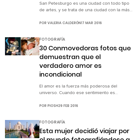
San Petesburgo es una ciudad con todo tipo
de artes, y se trata de una ciudad con la más
grande herencia de ballet clásico ruso. Aquí
POR
VALERIA CALDERÓN
17 MAR 2016
también es hogar de la extremadamente
talentosa fotógrafa rusa y bailarina
profesional Darian Volkova, fundadora del
FOTOGRAFÍA
proyecto “Alma en pies”. Como bailarina,
30 Conmovedoras fotos que
Darian a menudo viaja por el mundo entero
demuestran que el
junto […]
verdadero amor es
incondicional
El amor es la fuerza más poderosa del
universo. Cuando ese sentimiento es
incondicional, hace que veamos y cuidemos de
POR
PIOSH
29 FEB 2016
los demás como lo haríamos con nosotros
mismos, llegando incluso a dar la vida por
quienes amamos. Contra lo que pudiéramos
FOTOGRAFÍA
creer, la incondicionalidad no es exclusiva de
Esta mujer decidió viajar por
los humanos, como verás en estas 30
el mundo fotografiándose a
imágenes […]