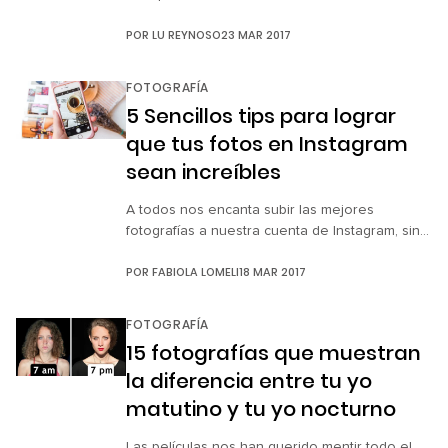
una serie de fotografías en las que muestra la
POR
LU REYNOSO
23 MAR 2017
dinámica elegancia del ballet. Ha logrado
capturar en tiempo real las poses y la gracia
de los bailarines que ejecutan piruetas, pliés,
FOTOGRAFÍA
saltos y otros movimientos en espacios
5 Sencillos tips para lograr
urbanos. Su […]
que tus fotos en Instagram
sean increíbles
A todos nos encanta subir las mejores
fotografías a nuestra cuenta de Instagram, sin
embargo, no porque le pongas muchos filtros
POR
FABIOLA LOMELI
18 MAR 2017
significa necesariamente que es una buena
imagen. Existen algunas reglas básicas que te
ayudarán a capturar momentos como un
FOTOGRAFÍA
verdadero profesional. A continuación te
15 fotografías que muestran
dejamos algunas de ellas para que las tomes
la diferencia entre tu yo
en cuenta a la […]
matutino y tu yo nocturno
Las películas nos han querido mentir todo el